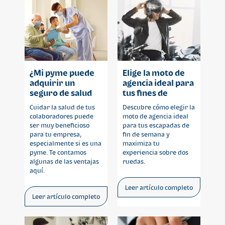
¿Mi pyme puede
Elige la moto de
adquirir un
agencia ideal para
seguro de salud
tus fines de
para
semana
Cuidar la salud de tus
Descubre cómo elegir la
colaboradores?
colaboradores puede
moto de agencia ideal
ser muy beneficioso
para tus escapadas de
para tu empresa,
fin de semana y
especialmente si es una
maximiza tu
pyme. Te contamos
experiencia sobre dos
algunas de las ventajas
ruedas.
aquí.
Leer artículo completo
Leer artículo completo