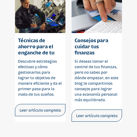
Técnicas de
Consejos para
ahorro para el
cuidar tus
enganche de tu
finanzas
moto de agencia
personales este
Descubre estrategias
Si deseas tomar el
fin de año
efectivas y cómo
control de tus finanzas,
gestionarlas para
pero no sabes por
lograr tu objetivo de
dónde empezar, en este
manera eficiente y da el
blog te compartimos
primer paso para la
consejos para lograr
moto de tus sueños.
una economía personal
más equilibrada.
Leer artículo completo
Leer artículo completo