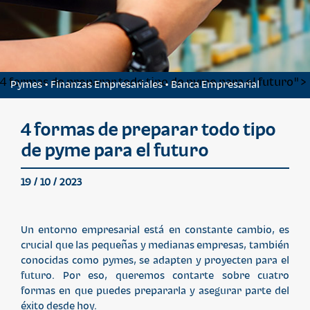
4 formas de preparar todo tipo de pyme para el futuro">
Pymes • Finanzas Empresariales • Banca Empresarial
4 formas de preparar todo tipo
de pyme para el futuro
19 / 10 / 2023
Un entorno empresarial está en constante cambio, es
crucial que las pequeñas y medianas empresas, también
conocidas como pymes, se adapten y proyecten para el
futuro. Por eso, queremos contarte sobre cuatro
formas en que puedes prepararla y asegurar parte del
éxito desde hoy.