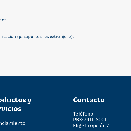
ios.
icación (pasaporte si es extranjero).
oductos y
Contacto
rvicios
Teléfono:
PBX: 2411-6001
nciamiento
Elige la opción 2