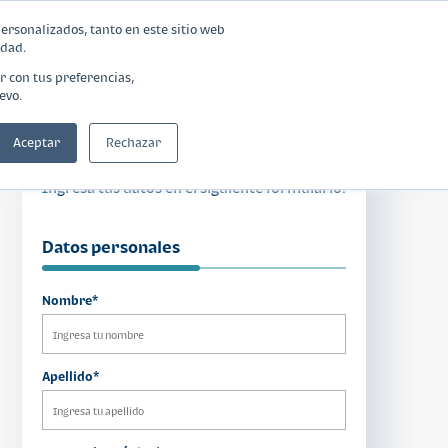
personalizados, tanto en este sitio web
idad.
Blog
Calculadora
Contáctanos
r con tus preferencias,
evo.
Aceptar
Rechazar
¿Te interesó este producto?
Ingresa tus datos en el siguiente formulario.
Datos personales
Nombre*
Apellido*