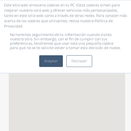
Este sitio web almacena cookies en tu PC. Estas cookies sirven para
mejorar nuestro sitio web y ofrecer servicios más personalizados,
tanto en este sitio web como a través de otras redes. Para conocer más
acerca de las cookies que utilizamos, revisa nuestra Política de
Privacidad.
FILTROS
No haremos seguimiento de tu información cuando visites
nuestro sitio. Sin embargo, con el fin de cumplir con tus
preferencias, tendremos que usar solo una pequeña cookie
para que no se te solicite volver a tomar esta decisión de nuevo.
Tipo de vivienda
Habitaciones
«
»
Habitaciones
Aceptar
Rechazar
TODOS
Rango de tu presupuesto
Baños
Moneda
Baños
¿Pet Friendly?
Pet Friendly
Tamaño de vivienda