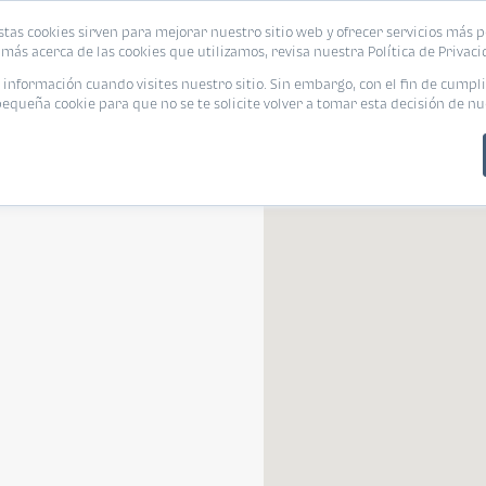
stas cookies sirven para mejorar nuestro sitio web y ofrecer servicios más p
s
Eventos
Promociones
Blog
Encue
más acerca de las cookies que utilizamos, revisa nuestra Política de Privaci
nformación cuando visites nuestro sitio. Sin embargo, con el fin de cumpli
queña cookie para que no se te solicite volver a tomar esta decisión de nu
Departamento
Departamento
¿Pet Friendly?
Tamaño de vivienda
Línea de cré
Pet Friendly
Tamaño de vivienda
Línea de c