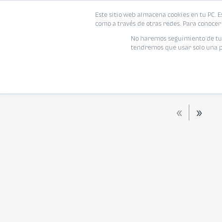
Este sitio web almacena cookies en tu PC. E
Vivienda
como a través de otras redes. Para conocer 
No haremos seguimiento de tu i
tendremos que usar solo una pe
Tipo de vivienda
Rango de tu presupuesto
TODOS
Moneda
Habitaciones
Baños
«
»
Habitaciones
Baños