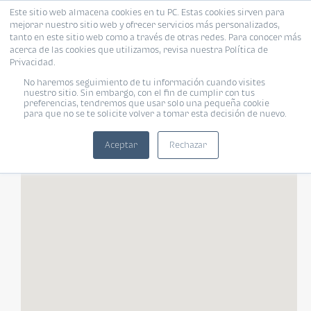
Este sitio web almacena cookies en tu PC. Estas cookies sirven para
mejorar nuestro sitio web y ofrecer servicios más personalizados,
tanto en este sitio web como a través de otras redes. Para conocer más
acerca de las cookies que utilizamos, revisa nuestra Política de
Privacidad.
FILTROS
No haremos seguimiento de tu información cuando visites
nuestro sitio. Sin embargo, con el fin de cumplir con tus
preferencias, tendremos que usar solo una pequeña cookie
para que no se te solicite volver a tomar esta decisión de nuevo.
Tipo de vivienda
Habitaciones
«
»
Habitaciones
Aceptar
Rechazar
TODOS
Rango de tu presupuesto
Baños
Moneda
Baños
¿Pet Friendly?
Pet Friendly
Tamaño de vivienda