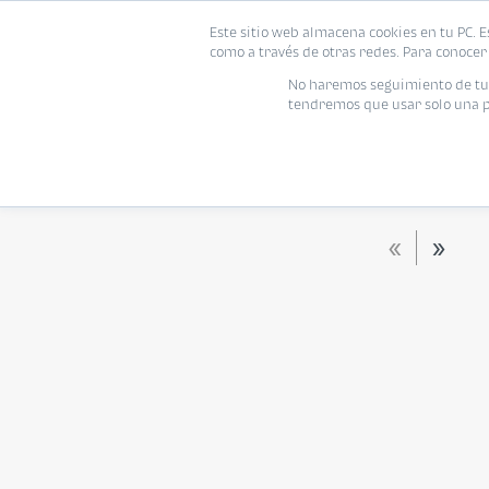
Este sitio web almacena cookies en tu PC. E
Vivienda
como a través de otras redes. Para conocer 
No haremos seguimiento de tu i
tendremos que usar solo una pe
Tipo de vivienda
Rango de tu presupuesto
TODOS
Moneda
Habitaciones
Baños
«
»
Habitaciones
Baños