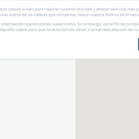
stas cookies sirven para mejorar nuestro sitio web y ofrecer servicios más p
s
Eventos
Promociones
Blog
Encue
más acerca de las cookies que utilizamos, revisa nuestra Política de Privaci
nformación cuando visites nuestro sitio. Sin embargo, con el fin de cumpli
queña cookie para que no se te solicite volver a tomar esta decisión de nu
Departamento
Departamento
¿Pet Friendly?
Tamaño de vivienda
Línea de cré
Pet Friendly
Tamaño de vivienda
Línea de c