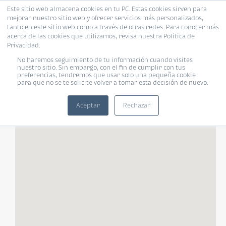
Este sitio web almacena cookies en tu PC. Estas cookies sirven para
mejorar nuestro sitio web y ofrecer servicios más personalizados,
tanto en este sitio web como a través de otras redes. Para conocer más
acerca de las cookies que utilizamos, revisa nuestra Política de
Privacidad.
FILTROS
No haremos seguimiento de tu información cuando visites
nuestro sitio. Sin embargo, con el fin de cumplir con tus
preferencias, tendremos que usar solo una pequeña cookie
para que no se te solicite volver a tomar esta decisión de nuevo.
Tipo de vivienda
Habitaciones
«
»
Habitaciones
Aceptar
Rechazar
TODOS
Rango de tu presupuesto
Baños
Moneda
Baños
¿Pet Friendly?
Pet Friendly
Tamaño de vivienda