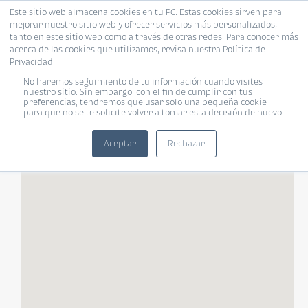
Este sitio web almacena cookies en tu PC. Estas cookies sirven para
mejorar nuestro sitio web y ofrecer servicios más personalizados,
tanto en este sitio web como a través de otras redes. Para conocer más
acerca de las cookies que utilizamos, revisa nuestra Política de
Privacidad.
FILTROS
No haremos seguimiento de tu información cuando visites
nuestro sitio. Sin embargo, con el fin de cumplir con tus
preferencias, tendremos que usar solo una pequeña cookie
para que no se te solicite volver a tomar esta decisión de nuevo.
Tipo de vivienda
Habitaciones
«
»
Habitaciones
Aceptar
Rechazar
TODOS
Rango de tu presupuesto
Baños
Moneda
Baños
¿Pet Friendly?
Pet Friendly
Tamaño de vivienda