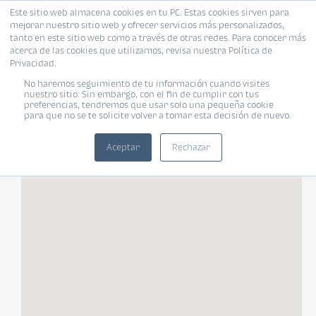
Este sitio web almacena cookies en tu PC. Estas cookies sirven para
mejorar nuestro sitio web y ofrecer servicios más personalizados,
tanto en este sitio web como a través de otras redes. Para conocer más
acerca de las cookies que utilizamos, revisa nuestra Política de
Privacidad.
FILTROS
No haremos seguimiento de tu información cuando visites
nuestro sitio. Sin embargo, con el fin de cumplir con tus
preferencias, tendremos que usar solo una pequeña cookie
para que no se te solicite volver a tomar esta decisión de nuevo.
Tipo de vivienda
Habitaciones
«
»
Habitaciones
Aceptar
Rechazar
TODOS
Rango de tu presupuesto
Baños
Moneda
Baños
¿Pet Friendly?
Pet Friendly
Tamaño de vivienda