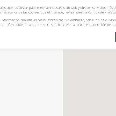
stas cookies sirven para mejorar nuestro sitio web y ofrecer servicios más p
s
Eventos
Promociones
Blog
Encue
más acerca de las cookies que utilizamos, revisa nuestra Política de Privaci
nformación cuando visites nuestro sitio. Sin embargo, con el fin de cumpli
queña cookie para que no se te solicite volver a tomar esta decisión de nu
Departamento
Departamento
¿Pet Friendly?
Tamaño de vivienda
Línea de cré
Pet Friendly
Tamaño de vivienda
Línea de c