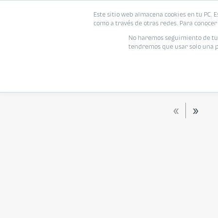
Este sitio web almacena cookies en tu PC. E
Vivienda
como a través de otras redes. Para conocer 
No haremos seguimiento de tu i
tendremos que usar solo una pe
Tipo de vivienda
Rango de tu presupuesto
TODOS
Moneda
Habitaciones
Baños
«
»
Habitaciones
Baños