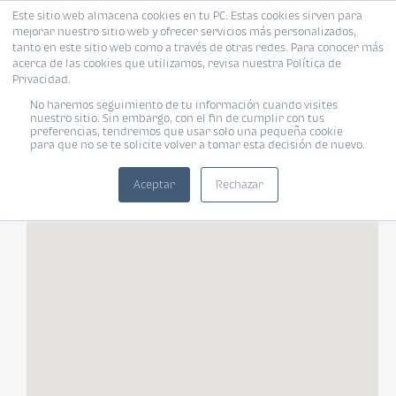
Este sitio web almacena cookies en tu PC. Estas cookies sirven para
mejorar nuestro sitio web y ofrecer servicios más personalizados,
tanto en este sitio web como a través de otras redes. Para conocer más
acerca de las cookies que utilizamos, revisa nuestra Política de
Privacidad.
FILTROS
No haremos seguimiento de tu información cuando visites
nuestro sitio. Sin embargo, con el fin de cumplir con tus
preferencias, tendremos que usar solo una pequeña cookie
para que no se te solicite volver a tomar esta decisión de nuevo.
Tipo de vivienda
Habitaciones
«
»
Habitaciones
Aceptar
Rechazar
TODOS
Rango de tu presupuesto
Baños
Moneda
Baños
¿Pet Friendly?
Pet Friendly
Tamaño de vivienda