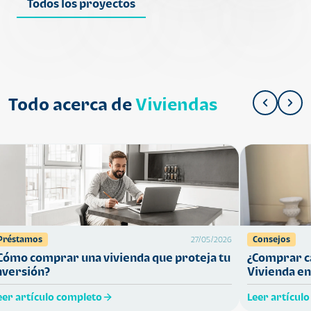
Todos los proyectos
Todo acerca de
Viviendas
Préstamos
Consejos
27/05/2026
Cómo comprar una vivienda que proteja tu
¿Comprar ca
nversión?
Vivienda en
eer artículo completo
Leer artícul