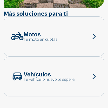
Más soluciones para ti
Motos
¿Necesitas ayuda?
Tu moto en cuotas
Consulta las preguntas frecuentes
Vehículos
Tu vehículo nuevo te espera