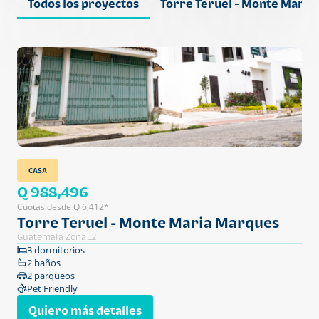
Todos los proyectos
Torre Teruel - Monte Maria
CASA
Q 988,496
Cuotas desde Q 6,412*
Torre Teruel - Monte Maria Marques
Guatemala Zona 12
3 dormitorios
2 baños
2 parqueos
Pet Friendly
Quiero más detalles