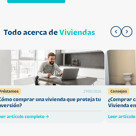
Todo acerca de
Viviendas
Préstamos
Consejos
27/05/2026
Cómo comprar una vivienda que proteja tu
¿Comprar ca
nversión?
Vivienda en
eer artículo completo
Leer artícul