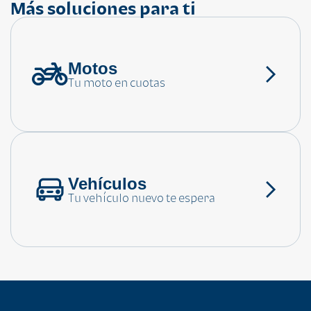
Más soluciones para ti
Motos
¿Necesitas ayuda?
Tu moto en cuotas
Consulta las preguntas frecuentes
Vehículos
Tu vehículo nuevo te espera