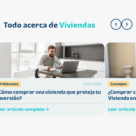
Todo acerca de
Viviendas
Préstamos
Consejos
27/05/2026
Cómo comprar una vivienda que proteja tu
¿Comprar ca
nversión?
Vivienda en
eer artículo completo
Leer artícul