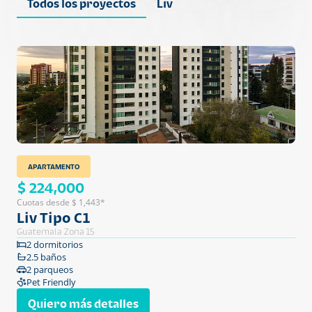
Todos los proyectos
Liv
APARTAMENTO
$ 224,000
Cuotas desde $ 1,443*
Liv Tipo C1
Guatemala Zona 15
2 dormitorios
2.5 baños
2 parqueos
Pet Friendly
Quiero más detalles