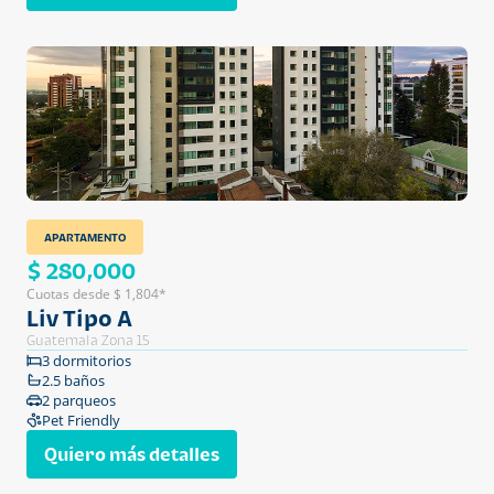
APARTAMENTO
$ 280,000
Cuotas desde $ 1,804*
Liv Tipo A
Guatemala Zona 15
3 dormitorios
2.5 baños
2 parqueos
Pet Friendly
Quiero más detalles