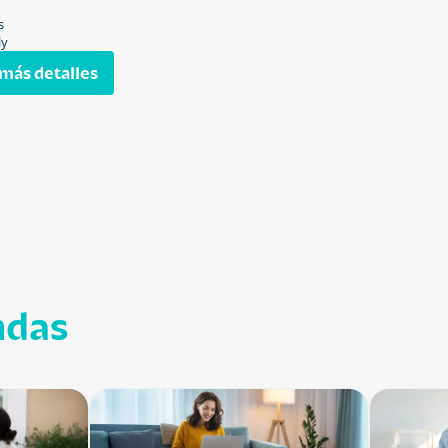
s
ly
más detalles
ndas