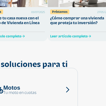
s
Préstamos
03/07/2025
27/05/
 tu casa nueva con el
¿Cómo comprar una vivienda
 de Vivienda en Línea
que proteja tu inversión?
culo completo
Leer artículo completo
soluciones para ti
Motos
Tu moto en cuotas