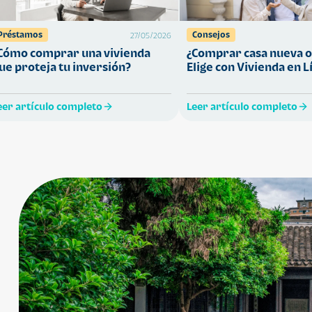
Préstamos
Consejos
27/05/2026
Cómo comprar una vivienda
¿Comprar casa nueva o
ue proteja tu inversión?
Elige con Vivienda en L
eer artículo completo
Leer artículo completo