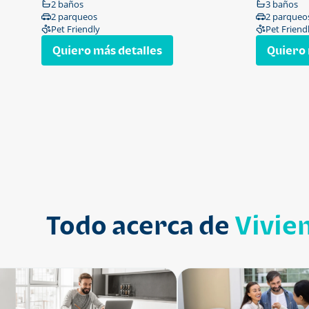
2 baños
3 baños
2 parqueos
2 parqueo
Pet Friendly
Pet Friend
Quiero más detalles
Quiero 
Todo acerca de
Vivie