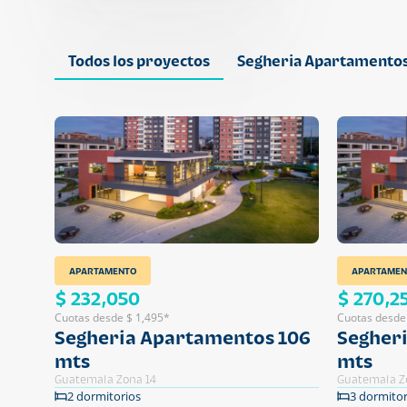
Todos los proyectos
Segheria Apartamento
APARTAMENTO
APARTAMEN
$ 232,050
$ 270,2
Cuotas desde $ 1,495*
Cuotas desde
Segheria Apartamentos 106
Segher
mts
mts
Guatemala Zona 14
Guatemala Z
2 dormitorios
3 dormitor