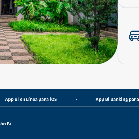
App Bi en Línea para iOS
App Bi Banking par
•
ón Bi