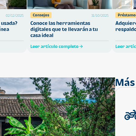
Consejos
Préstamo
02/12/2025
31/10/2025
 usada?
Conoce las herramientas
Adquiere
ínea
digitales que te llevarán a tu
respaldo
casa ideal
Leer artículo completo
Leer artí
Más 