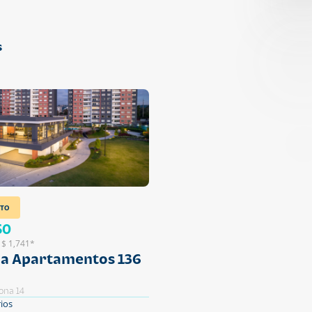
s
TO
50
 $ 1,741*
ia Apartamentos 136
ona 14
ios