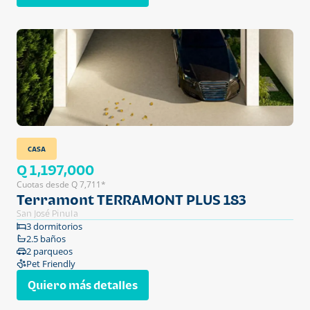
CASA
Q 1,197,000
Cuotas desde Q 7,711*
Terramont TERRAMONT PLUS 183
San José Pinula
3 dormitorios
2.5 baños
2 parqueos
Pet Friendly
Quiero más detalles