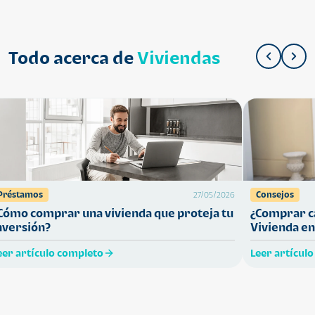
Todo acerca de
Viviendas
Préstamos
Consejos
27/05/2026
Cómo comprar una vivienda que proteja tu
¿Comprar ca
nversión?
Vivienda en
eer artículo completo
Leer artícul