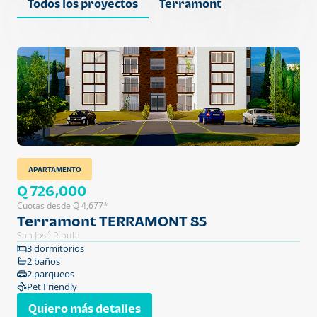
Todos los proyectos
Terramont
APARTAMENTO
Q 726,000
Cuotas desde Q 4,677*
Terramont TERRAMONT 85
San José Pinula
3 dormitorios
2 baños
2 parqueos
Pet Friendly
Quiero más detalles