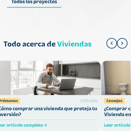
Todos los proyectos
Todo acerca de
Viviendas
Préstamos
Consejos
27/05/2026
Cómo comprar una vivienda que proteja tu
¿Comprar ca
nversión?
Vivienda en
eer artículo completo
Leer artícul