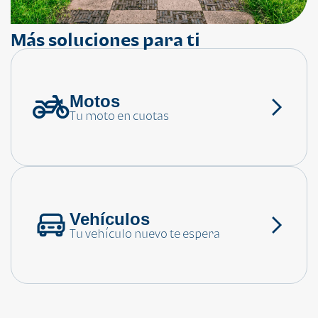
Más soluciones para ti
Motos
¿Necesitas ayuda?
Tu moto en cuotas
Consulta las preguntas frecuentes
Vehículos
Tu vehículo nuevo te espera