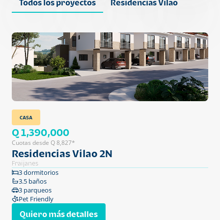
Todos los proyectos
Residencias Vilao
CASA
Q 1,390,000
Cuotas desde Q 8,827*
Residencias Vilao 2N
Fraijanes
3 dormitorios
3.5 baños
3 parqueos
Pet Friendly
Quiero más detalles