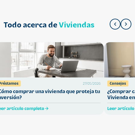
Todo acerca de
Viviendas
Préstamos
Consejos
27/05/2026
Cómo comprar una vivienda que proteja tu
¿Comprar ca
nversión?
Vivienda en
eer artículo completo
Leer artícul