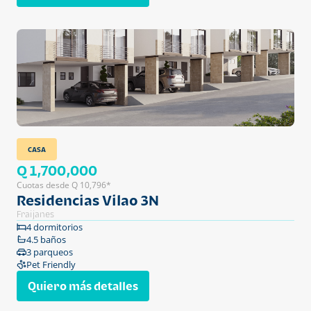
CASA
Q 1,700,000
Cuotas desde Q 10,796*
Residencias Vilao 3N
Fraijanes
4 dormitorios
4.5 baños
3 parqueos
Pet Friendly
Quiero más detalles