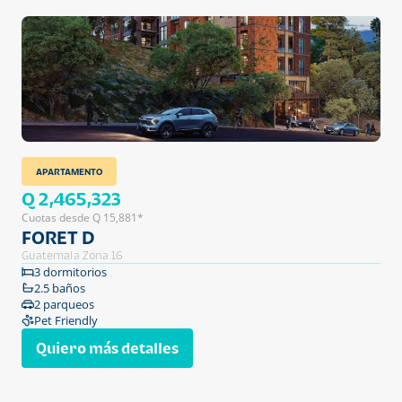
APARTAMENTO
Q 2,465,323
Cuotas desde Q 15,881*
FORET D
Guatemala Zona 16
3 dormitorios
2.5 baños
2 parqueos
Pet Friendly
Quiero más detalles