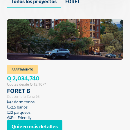
Todos los proyectos
FORET
APARTAMENTO
Q 2,034,740
Cuotas desde Q 13,107*
FORET B
Guatemala Zona 16
2 dormitorios
2.5 baños
2 parqueos
Pet Friendly
Quiero más detalles