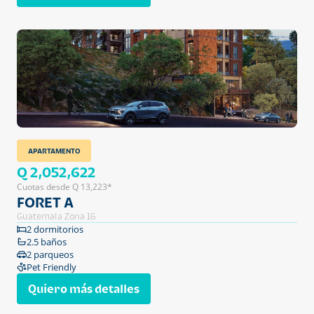
APARTAMENTO
Q 2,052,622
Cuotas desde Q 13,223*
FORET A
Guatemala Zona 16
2 dormitorios
2.5 baños
2 parqueos
Pet Friendly
Quiero más detalles