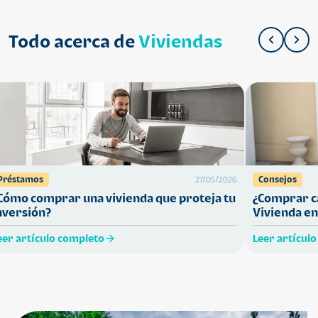
Todo acerca de
Viviendas
Préstamos
Consejos
27/05/2026
Cómo comprar una vivienda que proteja tu
¿Comprar ca
nversión?
Vivienda en
eer artículo completo
Leer artícul