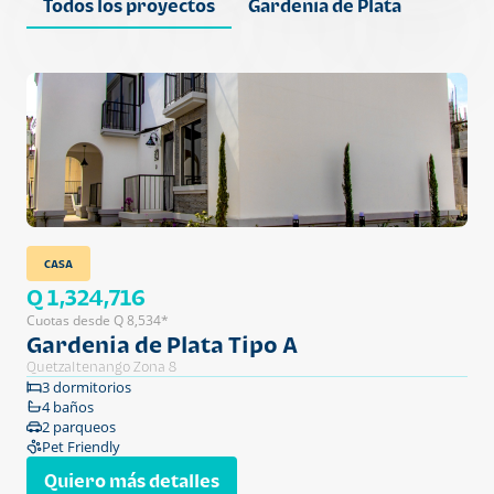
Todos los proyectos
Gardenia de Plata
CASA
Q 1,324,716
Cuotas desde Q 8,534*
Gardenia de Plata Tipo A
Quetzaltenango Zona 8
3 dormitorios
4 baños
2 parqueos
Pet Friendly
Quiero más detalles