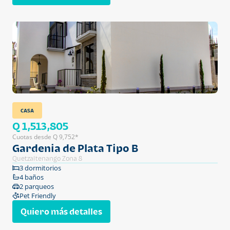
CASA
Q 1,513,805
Cuotas desde Q 9,752*
Gardenia de Plata Tipo B
Quetzaltenango Zona 8
3 dormitorios
4 baños
2 parqueos
Pet Friendly
Quiero más detalles