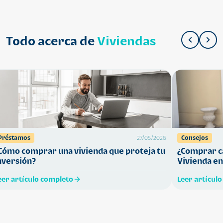
Todo acerca de
Viviendas
Préstamos
Consejos
27/05/2026
Cómo comprar una vivienda que proteja tu
¿Comprar ca
nversión?
Vivienda en
eer artículo completo
Leer artícul