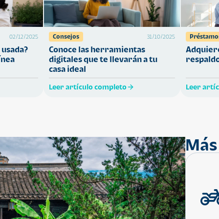
Consejos
Préstamo
02/12/2025
31/10/2025
 usada?
Conoce las herramientas
Adquiere
ínea
digitales que te llevarán a tu
respaldo
casa ideal
Leer artículo completo
Leer artí
Más 