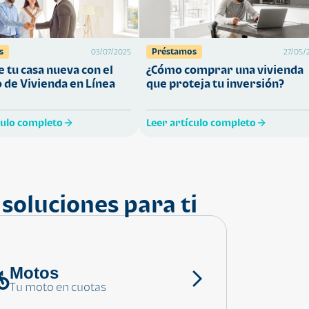
s
Préstamos
03/07/2025
27/05/
 tu casa nueva con el
¿Cómo comprar una vivienda
 de Vivienda en Línea
que proteja tu inversión?
culo completo
Leer artículo completo
soluciones para ti
Motos
Tu moto en cuotas