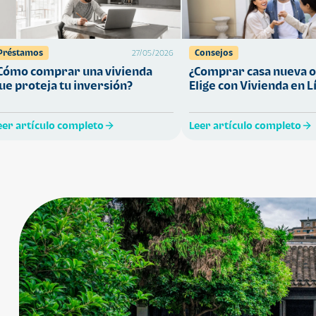
Préstamos
Consejos
27/05/2026
Cómo comprar una vivienda
¿Comprar casa nueva o
ue proteja tu inversión?
Elige con Vivienda en L
eer artículo completo
Leer artículo completo