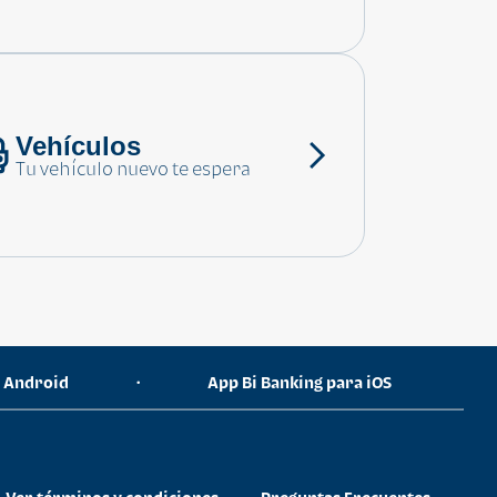
Vehículos
Tu vehículo nuevo te espera
a Android
App Bi Banking para iOS
•