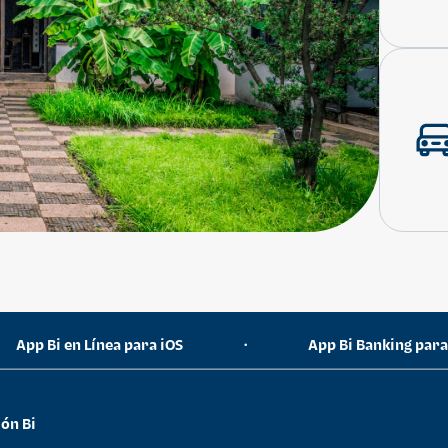
App Bi en Línea para iOS
App Bi Banking par
•
ón Bi