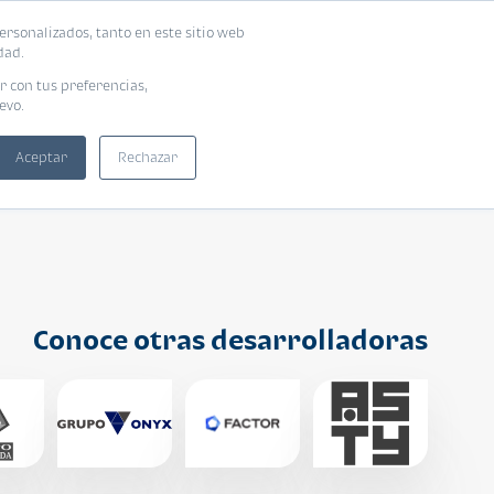
ersonalizados, tanto en este sitio web
ntra tu vivienda ideal
Solicita tu préstamo
dad.
r con tus preferencias,
evo.
Aceptar
Rechazar
Conoce otras desarrolladoras