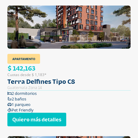
APARTAMENTO
$ 142,163
Cuotas desde $ 1,183*
Terra Delfines Tipo C8
Guatemala Zona 14
2 dormitorios
2 baños
1 parqueo
Pet Friendly
Quiero más detalles