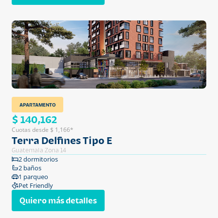
APARTAMENTO
$ 140,162
Cuotas desde $ 1,166*
Terra Delfines Tipo E
Guatemala Zona 14
2 dormitorios
2 baños
1 parqueo
Pet Friendly
Quiero más detalles