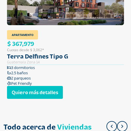
APARTAMENTO
$ 367,979
Cuotas desde $ 3,062*
Terra Delfines Tipo G
Guatemala Zona 14
3 dormitorios
2.5 baños
2 parqueos
Pet Friendly
Quiero más detalles
Todo acerca de
Viviendas