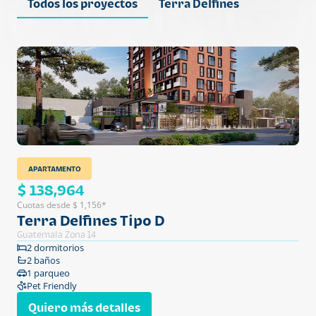
Todos los proyectos
Terra Delfines
APARTAMENTO
$ 138,964
Cuotas desde $ 1,156*
Terra Delfines Tipo D
Guatemala Zona 14
2 dormitorios
2 baños
1 parqueo
Pet Friendly
Quiero más detalles