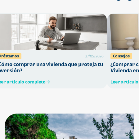
Préstamos
Consejos
27/05/2026
Cómo comprar una vivienda que proteja tu
¿Comprar ca
nversión?
Vivienda en
eer artículo completo
Leer artícul