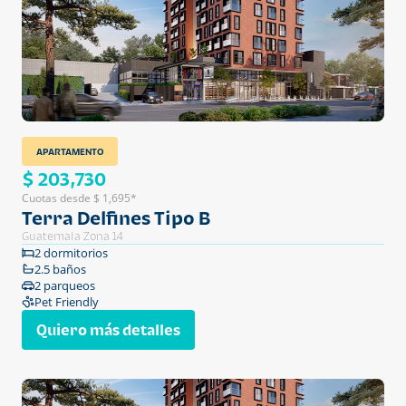
APARTAMENTO
$ 203,730
Cuotas desde $ 1,695*
Terra Delfines Tipo B
Guatemala Zona 14
2 dormitorios
2.5 baños
2 parqueos
Pet Friendly
Quiero más detalles