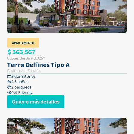
APARTAMENTO
$ 363,567
Cuotas desde $ 3,025*
Terra Delfines Tipo A
Guatemala Zona 14
3 dormitorios
2.5 baños
2 parqueos
Pet Friendly
Quiero más detalles