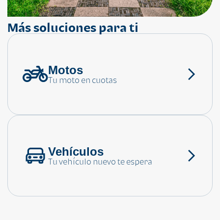
Más soluciones para ti
Motos
¿Necesitas ayuda?
Tu moto en cuotas
Consulta las preguntas frecuentes
Vehículos
Tu vehículo nuevo te espera