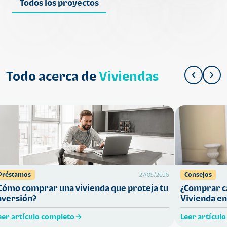
Todos los proyectos
Todo acerca de
Viviendas
Préstamos
Consejos
27/05/2026
Cómo comprar una vivienda que proteja tu
¿Comprar ca
nversión?
Vivienda en
eer artículo completo
Leer artícul