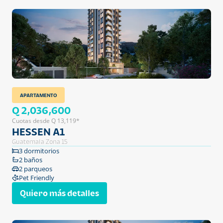
APARTAMENTO
Q 2,036,600
Cuotas desde Q 13,119*
HESSEN A1
Guatemala Zona 15
3 dormitorios
2 baños
2 parqueos
Pet Friendly
Quiero más detalles