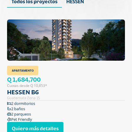
Todos los proyectos
HESSEN
APARTAMENTO
Q 1,684,700
Cuotas desde Q 10,853*
HESSEN B6
Guatemala Zona 15
2 dormitorios
2 baños
2 parqueos
Pet Friendly
Quiero más detalles