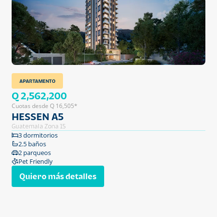
APARTAMENTO
Q 2,562,200
Cuotas desde Q 16,505*
HESSEN A5
Guatemala Zona 15
3 dormitorios
2.5 baños
2 parqueos
Pet Friendly
Quiero más detalles