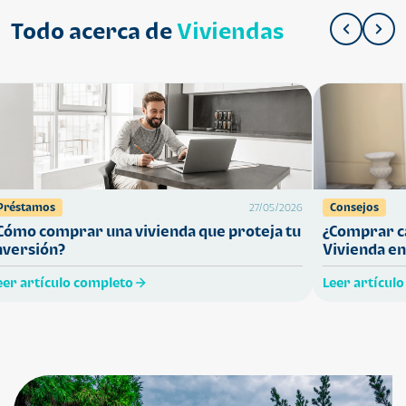
Todo acerca de
Viviendas
Préstamos
Consejos
27/05/2026
Cómo comprar una vivienda que proteja tu
¿Comprar ca
nversión?
Vivienda en
eer artículo completo
Leer artícul