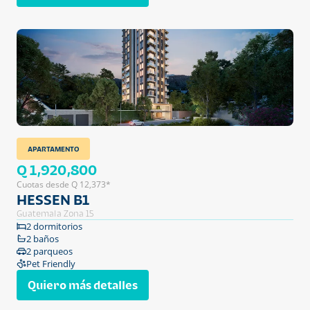
APARTAMENTO
Q 1,920,800
Cuotas desde Q 12,373*
HESSEN B1
Guatemala Zona 15
2 dormitorios
2 baños
2 parqueos
Pet Friendly
Quiero más detalles