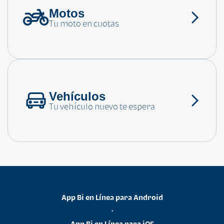
Motos
¿Necesitas ayuda?
Tu moto en cuotas
Consulta las preguntas frecuentes
Vehículos
Tu vehículo nuevo te espera
App Bi en Línea para Android
•
App Bi en Línea para iOS