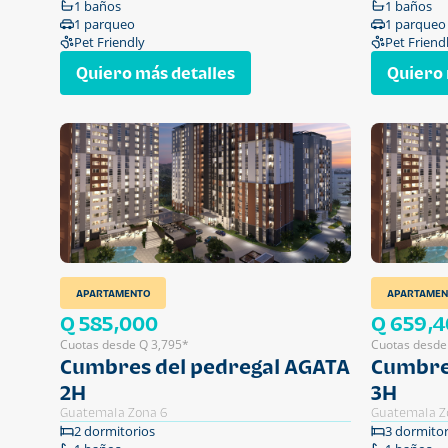
1 baños
1 baños
1 parqueo
1 parqueo
Pet Friendly
Pet Friend
Quiero más detalles
Quiero 
APARTAMENTO
APARTAMEN
Q 585,000
Q 659,
Cuotas desde Q 3,795*
Cuotas desde
Cumbres del pedregal AGATA
Cumbre
2H
3H
Guatemala Zona 6
Guatemala Z
2 dormitorios
3 dormitor