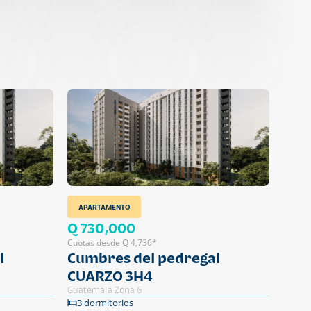
APARTAMENTO
Q 730,000
Cuotas desde Q 4,736*
l
Cumbres del pedregal
CUARZO 3H4
Guatemala Zona 6
3 dormitorios