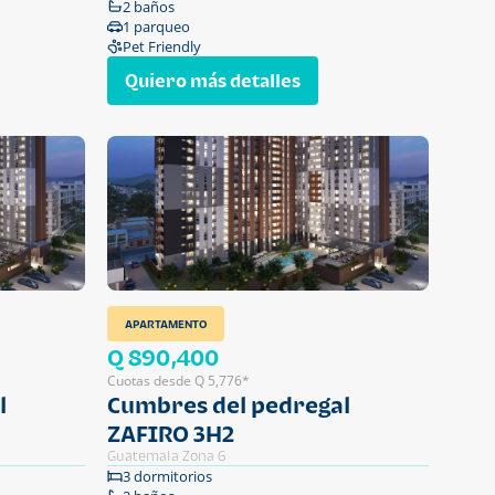
2 baños
1 parqueo
Pet Friendly
Quiero más detalles
APARTAMENTO
Q 890,400
Cuotas desde Q 5,776*
l
Cumbres del pedregal
ZAFIRO 3H2
Guatemala Zona 6
3 dormitorios