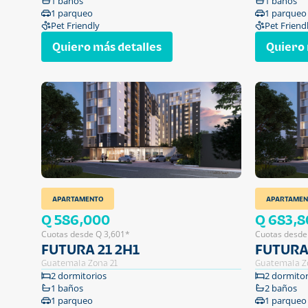
1 baños
1 baños
1 parqueo
1 parqueo
Pet Friendly
Pet Friend
Quiero más detalles
Quiero 
APARTAMENTO
APARTAMEN
Q 586,000
Q 683,8
Cuotas desde Q 3,601*
Cuotas desde
FUTURA 21 2H1
FUTURA
Guatemala Zona 21
Guatemala Z
2 dormitorios
2 dormitor
1 baños
2 baños
1 parqueo
1 parqueo