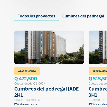
Todos los proyectos
Cumbres del pedregal
APARTAMENTO
APARTAMEN
Q 472,500
Q 515,5
Cuotas desde Q 3,065*
Cuotas desde
Cumbres del pedregal JADE
Cumbres
2H1
3H1
Guatemala Zona 6
Guatemala Z
2 dormitorios
3 dormitor