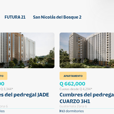
FUTURA 21
San Nicolás del Bosque 2
TO
APARTAMENTO
00
Q 662,000
 Q 3,344*
Cuotas desde Q 4,294*
 del pedregal JADE
Cumbres del pedrega
CUARZO 3H1
ona 6
Guatemala Zona 6
ios
3 dormitorios