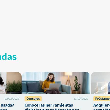
ndas
Consejos
Préstamo
02/12/2025
31/10/2025
 usada?
Conoce las herramientas
Adquiere
ínea
digitales que te llevarán a tu
respaldo