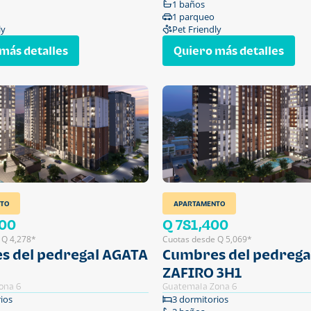
1 baños
1 parqueo
ly
Pet Friendly
más detalles
Quiero más detalles
TO
APARTAMENTO
400
Q 781,400
 Q 4,278*
Cuotas desde Q 5,069*
s del pedregal AGATA
Cumbres del pedrega
ZAFIRO 3H1
ona 6
Guatemala Zona 6
ios
3 dormitorios