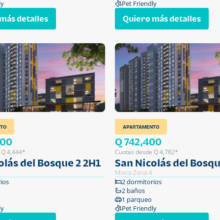
ly
Pet Friendly
más detalles
Quiero más detalles
TO
APARTAMENTO
900
Q 742,400
 Q 4,444*
Cuotas desde Q 4,782*
olás del Bosque 2 2H1
San Nicolás del Bosqu
Mixco Zona 4
ios
2 dormitorios
2 baños
1 parqueo
ly
Pet Friendly