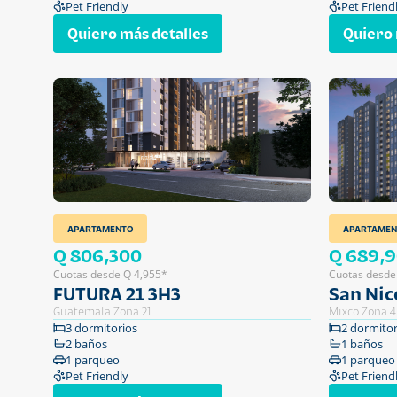
Pet Friendly
Pet Friend
Quiero más detalles
Quiero 
APARTAMENTO
APARTAMEN
Q 806,300
Q 689,
Cuotas desde Q 4,955*
Cuotas desde
FUTURA 21 3H3
San Nic
Guatemala Zona 21
Mixco Zona 4
3 dormitorios
2 dormitor
2 baños
1 baños
1 parqueo
1 parqueo
Pet Friendly
Pet Friend