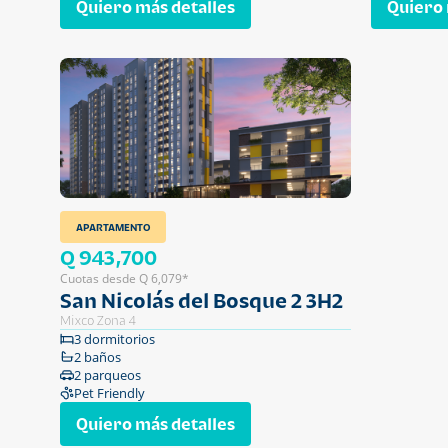
Quiero más detalles
Quiero 
APARTAMENTO
Q 943,700
Cuotas desde Q 6,079*
San Nicolás del Bosque 2 3H2
Mixco Zona 4
3 dormitorios
2 baños
2 parqueos
Pet Friendly
Quiero más detalles