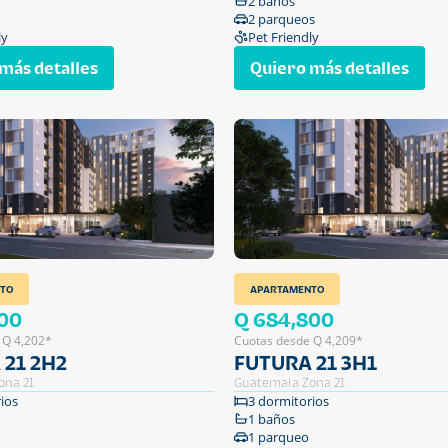
2 baños
2 parqueos
ly
Pet Friendly
más detalles
Quiero más detalles
TO
APARTAMENTO
00
Q 684,800
 Q 4,202*
Cuotas desde Q 4,209*
 21 2H2
FUTURA 21 3H1
ona 21
Guatemala Zona 21
ios
3 dormitorios
1 baños
1 parqueo