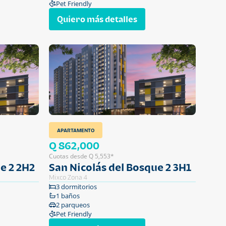
Pet Friendly
Quiero más detalles
APARTAMENTO
Q 862,000
Cuotas desde Q 5,553*
e 2 2H2
San Nicolás del Bosque 2 3H1
Mixco Zona 4
3 dormitorios
1 baños
2 parqueos
Pet Friendly