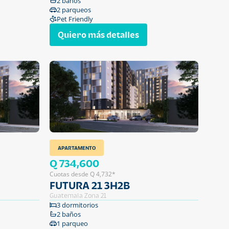
2 baños
2 parqueos
Pet Friendly
Quiero más detalles
APARTAMENTO
Q 734,600
Cuotas desde Q 4,732*
FUTURA 21 3H2B
Guatemala Zona 21
3 dormitorios
2 baños
1 parqueo