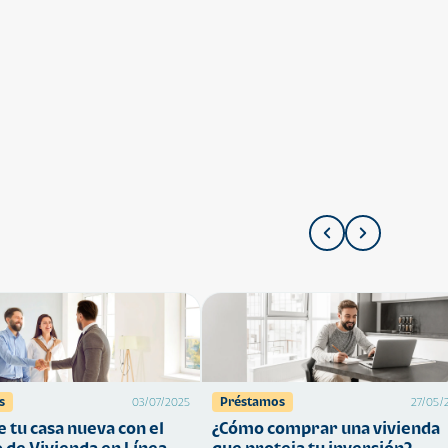
s
Préstamos
03/07/2025
27/05/
 tu casa nueva con el
¿Cómo comprar una vivienda
 de Vivienda en Línea
que proteja tu inversión?