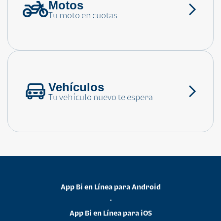
Motos
¿Necesitas ayuda?
Tu moto en cuotas
Consulta las preguntas frecuentes
Vehículos
Tu vehículo nuevo te espera
App Bi en Línea para Android
•
App Bi en Línea para iOS