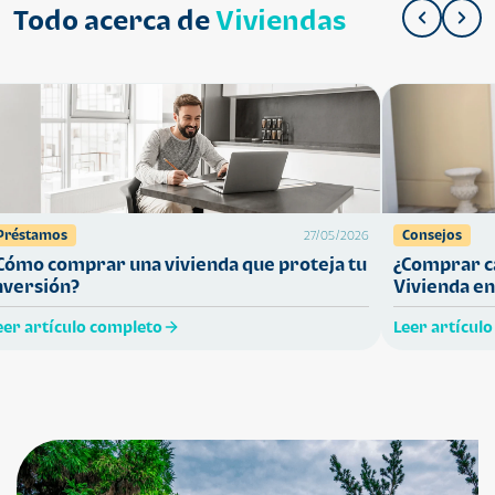
Todo acerca de
Viviendas
Préstamos
Consejos
27/05/2026
Cómo comprar una vivienda que proteja tu
¿Comprar ca
nversión?
Vivienda en
eer artículo completo
Leer artícul