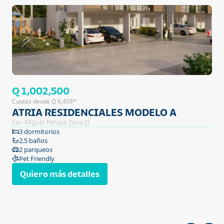
Q 1,002,500
Cuotas desde Q 6,458*
ATRIA RESIDENCIALES MODELO A
San Miguel Petapa Zona 11
3 dormitorios
2.5 baños
2 parqueos
Pet Friendly
Quiero más detalles