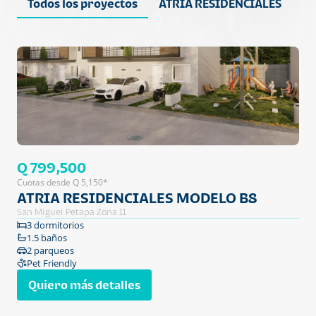
Todos los proyectos
ATRIA RESIDENCIALES
Q 799,500
Cuotas desde Q 5,150*
ATRIA RESIDENCIALES MODELO B8
San Miguel Petapa Zona 11
3 dormitorios
1.5 baños
2 parqueos
Pet Friendly
Quiero más detalles