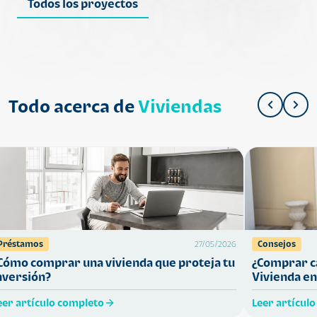
Todos los proyectos
Todo acerca de
Viviendas
Préstamos
Consejos
27/05/2026
Cómo comprar una vivienda que proteja tu
¿Comprar ca
nversión?
Vivienda en
eer artículo completo
Leer artícul