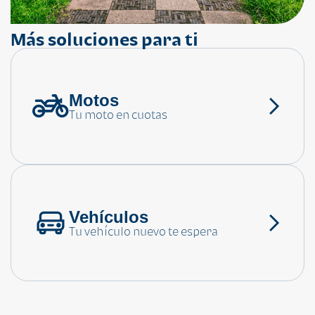
Más soluciones para ti
Motos
¿Necesitas ayuda?
Tu moto en cuotas
Consulta las preguntas frecuentes
Vehículos
Tu vehículo nuevo te espera