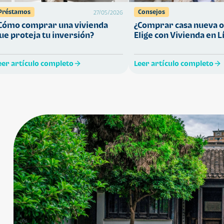
Préstamos
Consejos
27/05/2026
Cómo comprar una vivienda
¿Comprar casa nueva o
ue proteja tu inversión?
Elige con Vivienda en L
eer artículo completo
Leer artículo completo