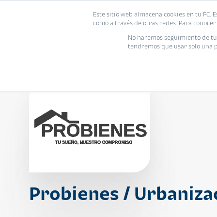
Este sitio web almacena cookies en tu PC. E
Vivienda
como a través de otras redes. Para conocer 
No haremos seguimiento de tu i
tendremos que usar solo una pe
Probienes / Urbaniza