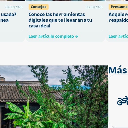
Consejos
Préstamo
02/12/2025
31/10/2025
 usada?
Conoce las herramientas
Adquiere
ínea
digitales que te llevarán a tu
respaldo
casa ideal
Leer artículo completo
Leer artí
Más 