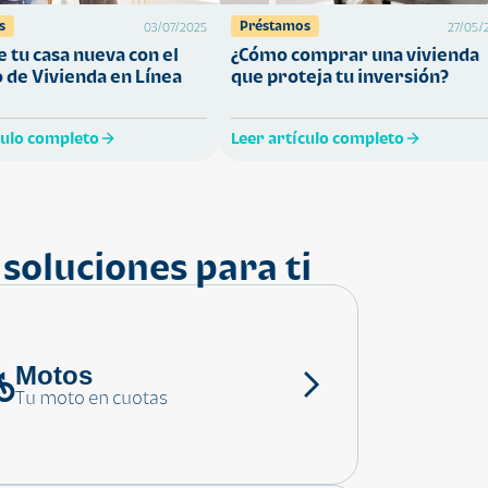
s
Préstamos
03/07/2025
27/05/
 tu casa nueva con el
¿Cómo comprar una vivienda
 de Vivienda en Línea
que proteja tu inversión?
culo completo
Leer artículo completo
soluciones para ti
Motos
Tu moto en cuotas