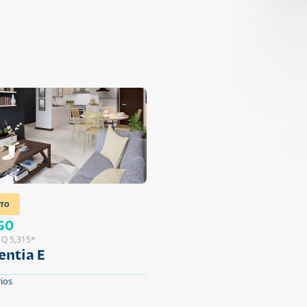
TO
60
 Q 5,315*
entia E
ios