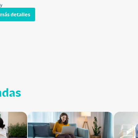
ly
más detalles
ndas