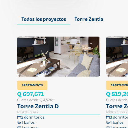
Todos los proyectos
Torre Zentia
APARTAMENTO
APARTAMEN
Q 697,671
Q 819,2
Cuotas desde Q 4,526*
Cuotas desde
Torre Zentia D
Torre Z
Mixco Zona 2
Mixco Zona 2
2 dormitorios
3 dormitor
1 baños
1 baños
1 parqueo
1 parqueo