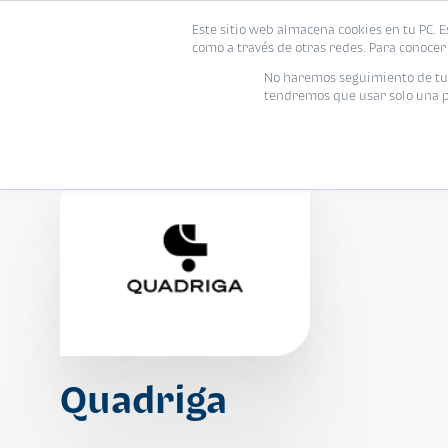
Este sitio web almacena cookies en tu PC. E
Vivienda
como a través de otras redes. Para conocer 
No haremos seguimiento de tu i
tendremos que usar solo una pe
Quadriga