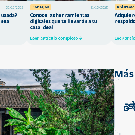
Consejos
Préstamo
02/12/2025
31/10/2025
 usada?
Conoce las herramientas
Adquiere
ínea
digitales que te llevarán a tu
respaldo
casa ideal
Leer artículo completo
Leer artí
Más 