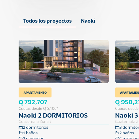
Todos los proyectos
Naoki
APARTAMENTO
APARTAMEN
Q 792,707
Q 950,2
Cuotas desde Q 5,106*
Cuotas desde
Naoki 2 DORMITORIOS
Naoki 
Guatemala Zona 7
Guatemala Z
2 dormitorios
3 dormitor
1 baños
2 baños
2 parqueos
2 parqueo