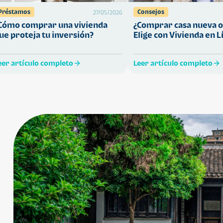
Préstamos
Consejos
27/05/2026
Cómo comprar una vivienda
¿Comprar casa nueva o
ue proteja tu inversión?
Elige con Vivienda en L
eer artículo completo
Leer artículo completo