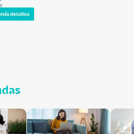
ly
más detalles
ndas