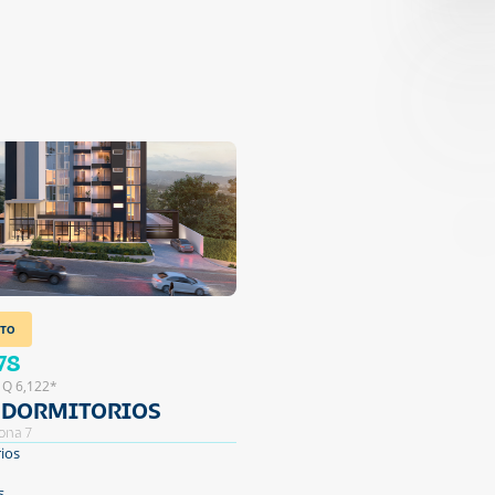
TO
78
 Q 6,122*
3 DORMITORIOS
ona 7
ios
s