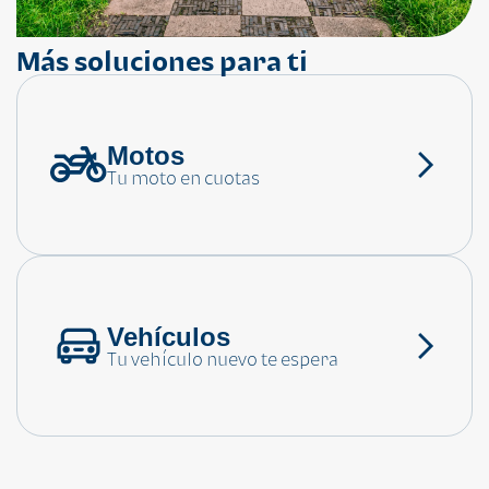
Más soluciones para ti
Motos
¿Necesitas ayuda?
Tu moto en cuotas
Consulta las preguntas frecuentes
Vehículos
Tu vehículo nuevo te espera