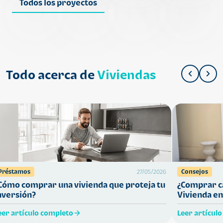
Todos los proyectos
Todo acerca de
Viviendas
Préstamos
Consejos
27/05/2026
Cómo comprar una vivienda que proteja tu
¿Comprar ca
nversión?
Vivienda en
eer artículo completo
Leer artícul