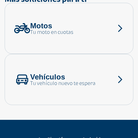
Motos
¿Necesitas ayuda?
Tu moto en cuotas
Consulta las preguntas frecuentes
Vehículos
Tu vehículo nuevo te espera