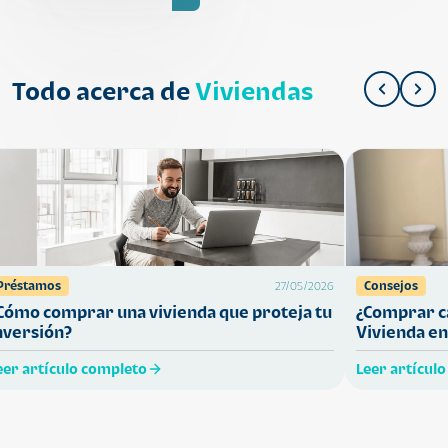
Todo acerca de
Viviendas
Préstamos
Consejos
27/05/2026
Cómo comprar una vivienda que proteja tu
¿Comprar ca
nversión?
Vivienda en
eer artículo completo
Leer artícul