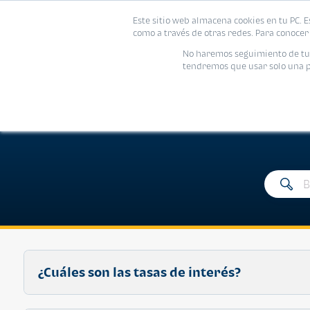
Este sitio web almacena cookies en tu PC. E
Vivienda
como a través de otras redes. Para conocer 
No haremos seguimiento de tu i
tendremos que usar solo una pe
P
¿Cuáles son las tasas de interés?