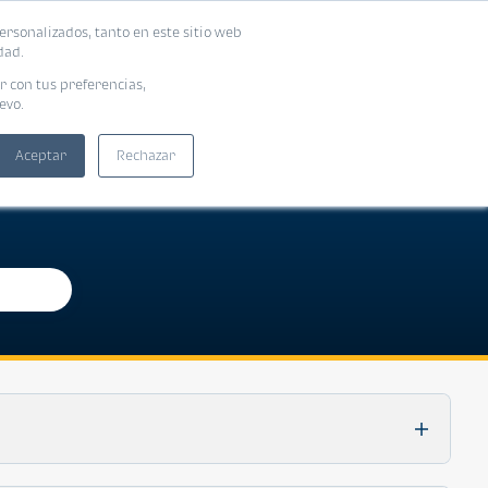
ersonalizados, tanto en este sitio web
ntra tu vivienda ideal
Solicita tu préstamo
dad.
r con tus preferencias,
evo.
Aceptar
Rechazar
es