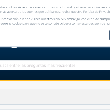
stas cookies sirven para mejorar nuestro sitio web y ofrecer servicios más p
s
Eventos
Promociones
Blog
Encue
más acerca de las cookies que utilizamos, revisa nuestra Política de Privaci
nformación cuando visites nuestro sitio. Sin embargo, con el fin de cumpli
queña cookie para que no se te solicite volver a tomar esta decisión de nu
reguntas
frecuent