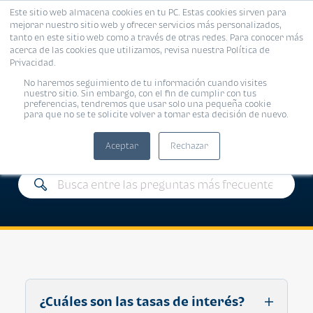
Este sitio web almacena cookies en tu PC. Estas cookies sirven para
mejorar nuestro sitio web y ofrecer servicios más personalizados,
tanto en este sitio web como a través de otras redes. Para conocer más
acerca de las cookies que utilizamos, revisa nuestra Política de
Privacidad.
No haremos seguimiento de tu información cuando visites
Preguntas
nuestro sitio. Sin embargo, con el fin de cumplir con tus
preferencias, tendremos que usar solo una pequeña cookie
para que no se te solicite volver a tomar esta decisión de nuevo.
frecuentes
Aceptar
Rechazar
¿Cuáles son las tasas de interés?