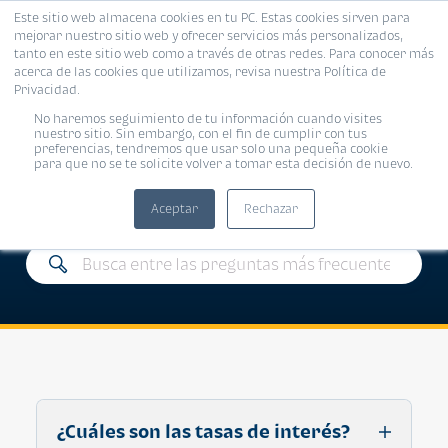
Este sitio web almacena cookies en tu PC. Estas cookies sirven para
mejorar nuestro sitio web y ofrecer servicios más personalizados,
tanto en este sitio web como a través de otras redes. Para conocer más
acerca de las cookies que utilizamos, revisa nuestra Política de
Privacidad.
No haremos seguimiento de tu información cuando visites
Preguntas
nuestro sitio. Sin embargo, con el fin de cumplir con tus
preferencias, tendremos que usar solo una pequeña cookie
para que no se te solicite volver a tomar esta decisión de nuevo.
frecuentes
Aceptar
Rechazar
¿Cuáles son las tasas de interés?