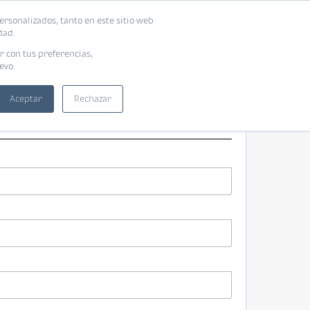
ersonalizados, tanto en este sitio web
ntra tu vivienda ideal
Solicita tu préstamo
dad.
r con tus preferencias,
evo.
Aceptar
Rechazar
s
Paso 1 de 3