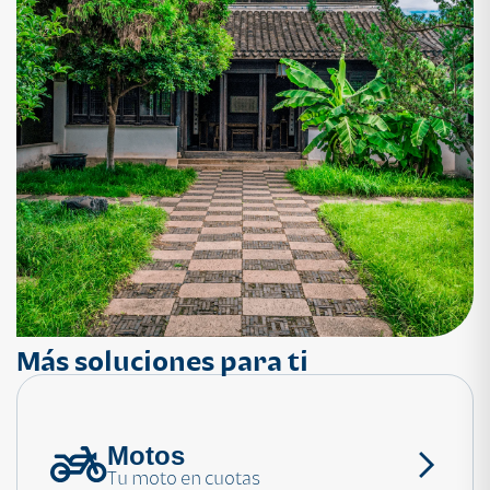
Más soluciones para ti
Motos
¿Necesitas ayuda?
Tu moto en cuotas