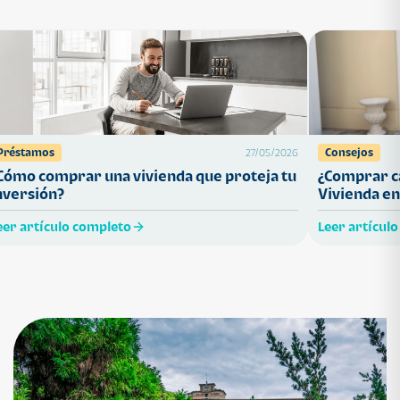
Préstamos
Consejos
27/05/2026
Cómo comprar una vivienda que proteja tu
¿Comprar ca
nversión?
Vivienda en
eer artículo completo
Leer artícul