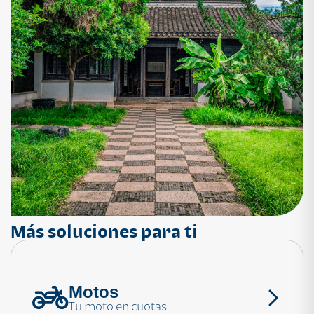
Más soluciones para ti
Motos
¿Necesitas ayuda?
Tu moto en cuotas