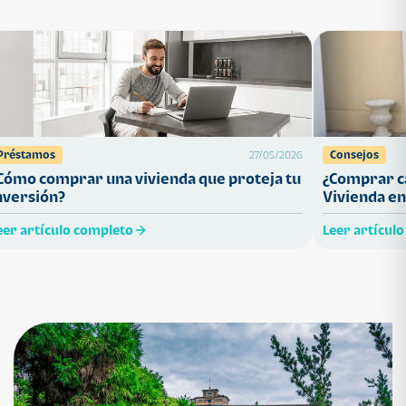
Préstamos
Consejos
27/05/2026
Cómo comprar una vivienda que proteja tu
¿Comprar ca
nversión?
Vivienda en
eer artículo completo
Leer artícul