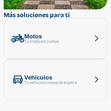
Más soluciones para ti
Motos
¿Necesitas ayuda?
Tu moto en cuotas
Consulta las preguntas frecuentes
Vehículos
Tu vehículo nuevo te espera