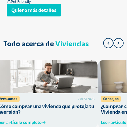
Pet Friendly
Quiero más detalles
Todo acerca de
Viviendas
Préstamos
Consejos
27/05/2026
Cómo comprar una vivienda que proteja tu
¿Comprar ca
nversión?
Vivienda en
eer artículo completo
Leer artícul