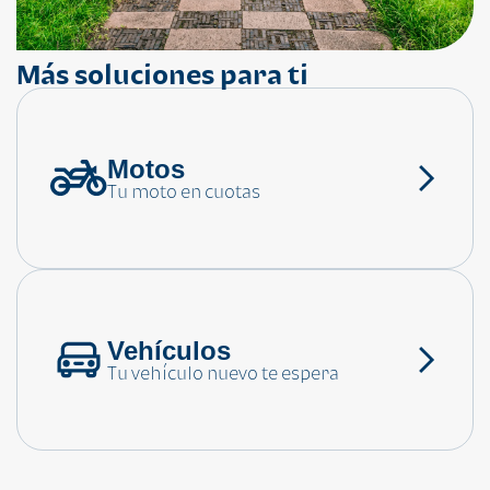
Más soluciones para ti
Motos
¿Necesitas ayuda?
Tu moto en cuotas
Consulta las preguntas frecuentes
Vehículos
Tu vehículo nuevo te espera