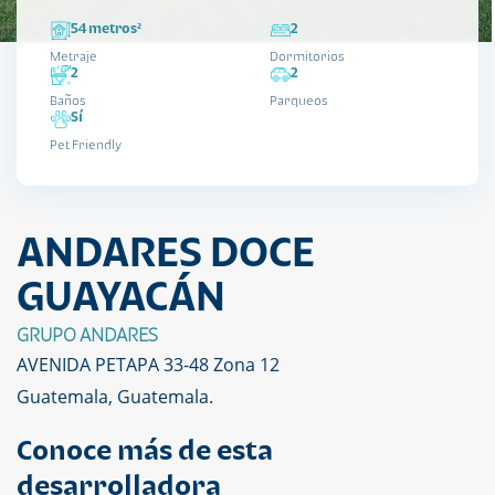
54 metros²
2
Metraje
Dormitorios
2
2
Baños
Parqueos
Sí
Pet Friendly
ANDARES DOCE
GUAYACÁN
GRUPO ANDARES
AVENIDA PETAPA 33-48 Zona 12
Guatemala, Guatemala.
Conoce más de esta
desarrolladora