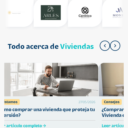
Todo acerca de
Viviendas
Préstamos
Consejos
27/05/2026
Cómo comprar una vivienda que proteja tu
¿Comprar ca
nversión?
Vivienda en
eer artículo completo
Leer artícul