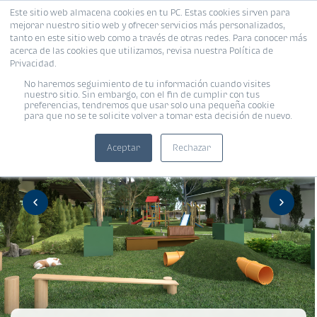
Este sitio web almacena cookies en tu PC. Estas cookies sirven para
mejorar nuestro sitio web y ofrecer servicios más personalizados,
tanto en este sitio web como a través de otras redes. Para conocer más
acerca de las cookies que utilizamos, revisa nuestra Política de
Privacidad.
No haremos seguimiento de tu información cuando visites
nuestro sitio. Sin embargo, con el fin de cumplir con tus
preferencias, tendremos que usar solo una pequeña cookie
para que no se te solicite volver a tomar esta decisión de nuevo.
Aceptar
Rechazar