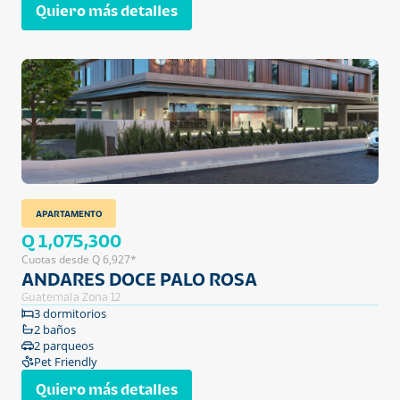
Quiero más detalles
APARTAMENTO
Q 1,075,300
Cuotas desde Q 6,927*
ANDARES DOCE PALO ROSA
Guatemala Zona 12
3 dormitorios
2 baños
2 parqueos
Pet Friendly
Quiero más detalles