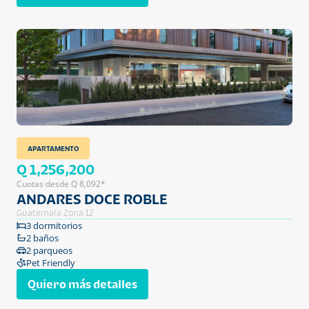
APARTAMENTO
Q 1,256,200
Cuotas desde Q 8,092*
ANDARES DOCE ROBLE
Guatemala Zona 12
3 dormitorios
2 baños
2 parqueos
Pet Friendly
Quiero más detalles