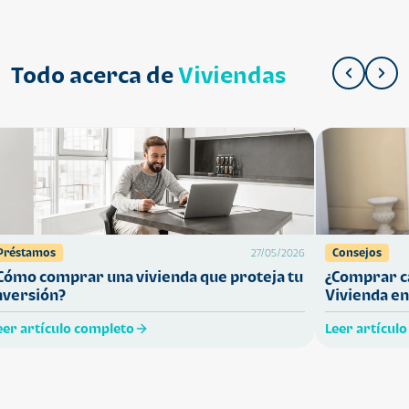
Todo acerca de
Viviendas
Préstamos
Consejos
27/05/2026
Cómo comprar una vivienda que proteja tu
¿Comprar ca
nversión?
Vivienda en
eer artículo completo
Leer artícul