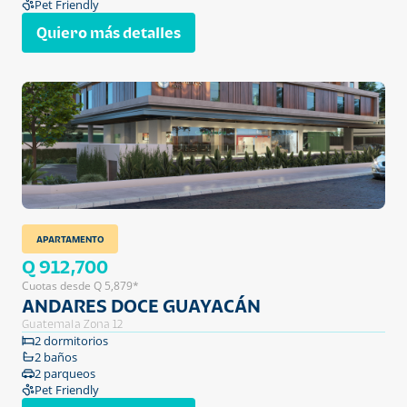
Pet Friendly
Quiero más detalles
APARTAMENTO
Q 912,700
Cuotas desde Q 5,879*
ANDARES DOCE GUAYACÁN
Guatemala Zona 12
2 dormitorios
2 baños
2 parqueos
Pet Friendly