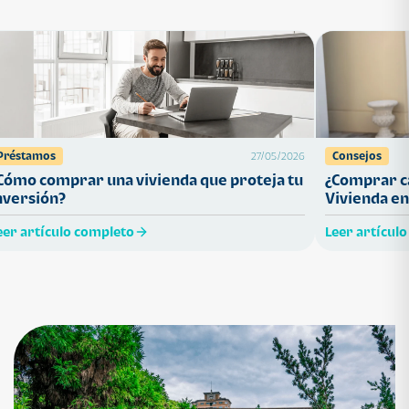
Préstamos
Consejos
27/05/2026
Cómo comprar una vivienda que proteja tu
¿Comprar ca
nversión?
Vivienda en
eer artículo completo
Leer artícul