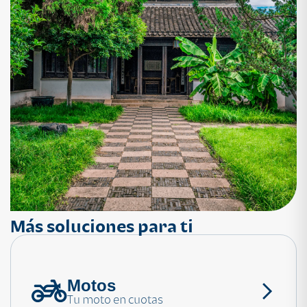
Más soluciones para ti
Motos
¿Necesitas ayuda?
Tu moto en cuotas