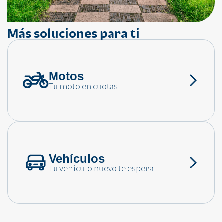
Más soluciones para ti
Motos
¿Necesitas ayuda?
Tu moto en cuotas
Consulta las preguntas frecuentes
Vehículos
Tu vehículo nuevo te espera