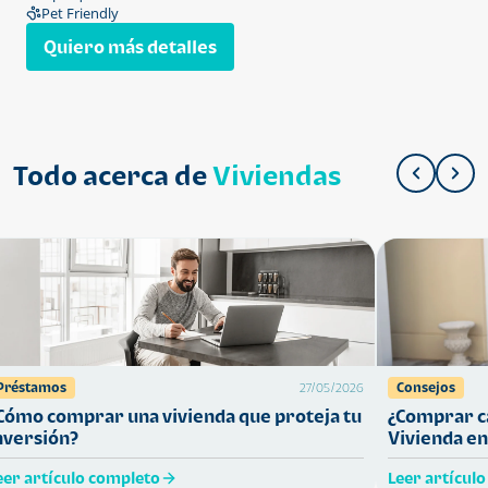
Pet Friendly
Quiero más detalles
Todo acerca de
Viviendas
Préstamos
Consejos
27/05/2026
Cómo comprar una vivienda que proteja tu
¿Comprar ca
nversión?
Vivienda en
eer artículo completo
Leer artícul