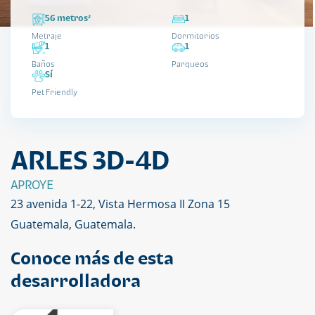
56 metros²
1
Metraje
Dormitorios
1
1
Baños
Parqueos
Sí
Pet Friendly
ARLES 3D-4D
APROYE
23 avenida 1-22, Vista Hermosa II Zona 15
Guatemala, Guatemala.
Conoce más de esta
desarrolladora