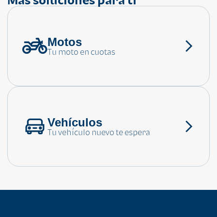
Motos
¿Necesitas ayuda?
Tu moto en cuotas
Consulta las preguntas frecuentes
Vehículos
Tu vehículo nuevo te espera