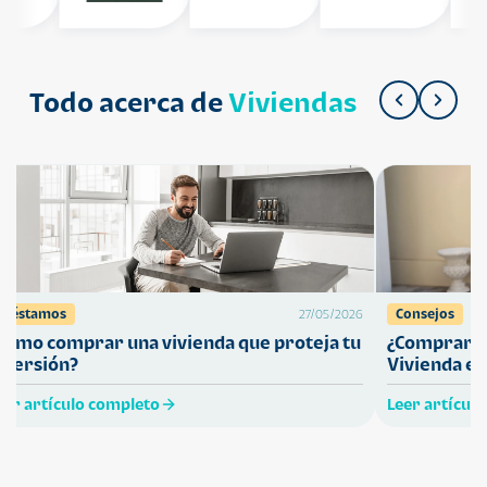
Todo acerca de
Viviendas
Préstamos
Consejos
27/05/2026
Cómo comprar una vivienda que proteja tu
¿Comprar ca
nversión?
Vivienda en
eer artículo completo
Leer artícul