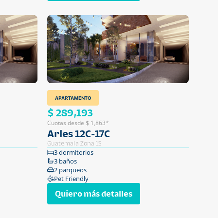
APARTAMENTO
$ 289,193
Cuotas desde $ 1,863*
Arles 12C-17C
Guatemala Zona 15
3 dormitorios
3 baños
2 parqueos
Pet Friendly
Quiero más detalles