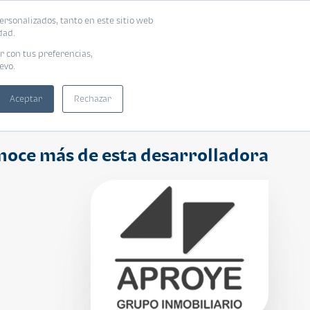
ersonalizados, tanto en este sitio web
ntra tu vivienda ideal
Solicita tu préstamo
dad.
r con tus preferencias,
evo.
Aceptar
Rechazar
noce más de esta desarrolladora