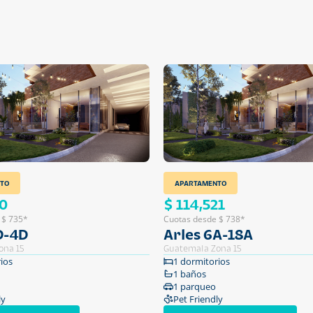
TO
APARTAMENTO
70
$ 114,521
 $ 735*
Cuotas desde $ 738*
D-4D
Arles 6A-18A
ona 15
Guatemala Zona 15
ios
1 dormitorios
1 baños
1 parqueo
ly
Pet Friendly