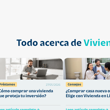
Todo acerca de
Vivie
Préstamos
Consejos
27/05/2026
Cómo comprar una vivienda
¿Comprar casa nueva o
ue proteja tu inversión?
Elige con Vivienda en L
eer artículo completo
Leer artículo completo