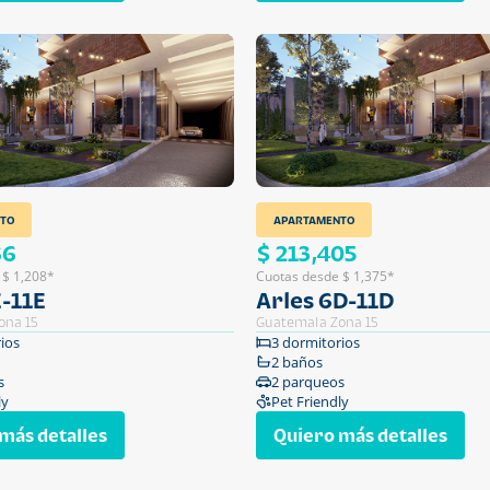
TO
APARTAMENTO
66
$ 213,405
 $ 1,208*
Cuotas desde $ 1,375*
E-11E
Arles 6D-11D
ona 15
Guatemala Zona 15
ios
3 dormitorios
2 baños
s
2 parqueos
ly
Pet Friendly
más detalles
Quiero más detalles