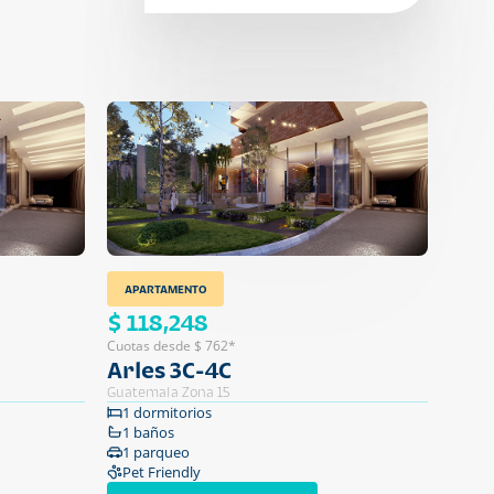
APARTAMENTO
$ 118,248
Cuotas desde $ 762*
Arles 3C-4C
Guatemala Zona 15
1 dormitorios
1 baños
1 parqueo
Pet Friendly