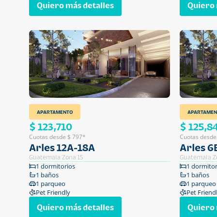
Quiero más detalles
Quiero 
APARTAMENTO
APARTAMEN
$ 123,710
$ 125,8
Cuotas desde $ 797*
Cuotas desde
Arles 12A-18A
Arles 6
Guatemala Zona 15
Guatemala Z
1 dormitorios
1 dormitor
1 baños
1 baños
1 parqueo
1 parqueo
Pet Friendly
Pet Friend
Quiero más detalles
Quiero 