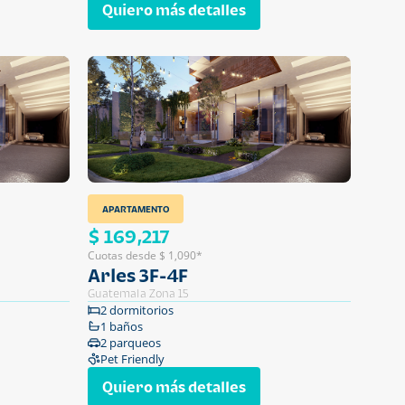
Quiero más detalles
APARTAMENTO
$ 169,217
Cuotas desde $ 1,090*
Arles 3F-4F
Guatemala Zona 15
2 dormitorios
1 baños
2 parqueos
Pet Friendly
Quiero más detalles