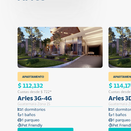
APARTAMENTO
APARTAMEN
$ 112,132
$ 114,1
Cuotas desde $ 722*
Cuotas desde
Arles 3G-4G
Arles 3
Guatemala Zona 15
Guatemala Z
1 dormitorios
1 dormitor
1 baños
1 baños
1 parqueo
1 parqueo
Pet Friendly
Pet Friend