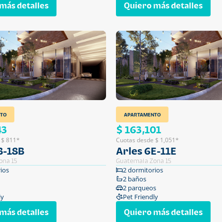
más detalles
Quiero más detalles
TO
APARTAMENTO
43
$ 163,101
 $ 811*
Cuotas desde $ 1,051*
B-18B
Arles 6E-11E
ona 15
Guatemala Zona 15
ios
2 dormitorios
2 baños
2 parqueos
ly
Pet Friendly
más detalles
Quiero más detalles