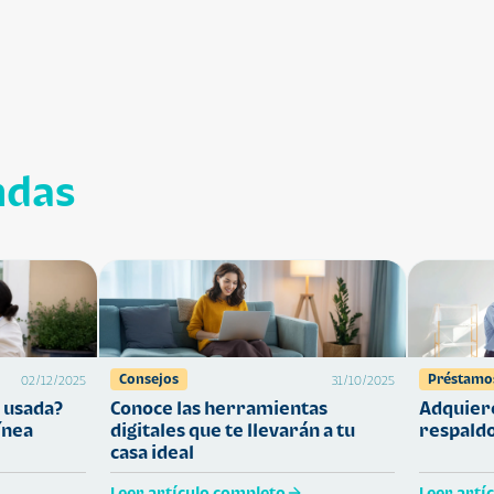
ndas
Consejos
Préstamo
02/12/2025
31/10/2025
 usada?
Conoce las herramientas
Adquiere
ínea
digitales que te llevarán a tu
respaldo
casa ideal
Leer artículo completo
Leer artí