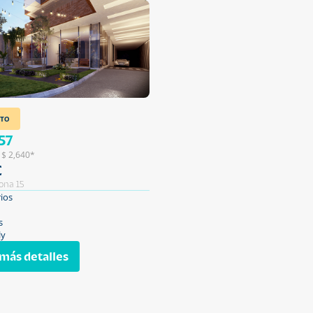
TO
57
 $ 2,640*
C
ona 15
ios
s
ly
más detalles