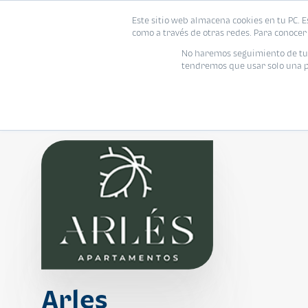
Este sitio web almacena cookies en tu PC. E
Vivienda
como a través de otras redes. Para conocer 
No haremos seguimiento de tu i
tendremos que usar solo una pe
Arles