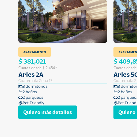
APARTAMENTO
APARTAMEN
$ 381,021
$ 409,8
Cuotas desde $ 2,454*
Cuotas desde
Arles 2A
Arles 5
Guatemala Zona 15
Guatemala Z
3 dormitorios
3 dormitor
2 baños
2 baños
2 parqueos
2 parqueo
Pet Friendly
Pet Friend
Quiero más detalles
Quiero 