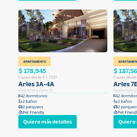
APARTAMENTO
APARTAMEN
$ 178,945
$ 187,5
Cuotas desde $ 1,153*
Cuotas desde
Arles 3A-4A
Arles 7
Guatemala Zona 15
Guatemala Z
2 dormitorios
2 dormitor
2 baños
2 baños
2 parqueos
2 parqueo
Pet Friendly
Pet Friend
Quiero más detalles
Quiero 