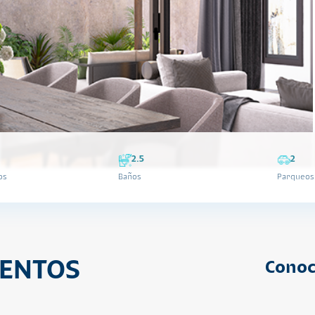
2.5
2
os
Baños
Parqueos
ENTOS
Conoc