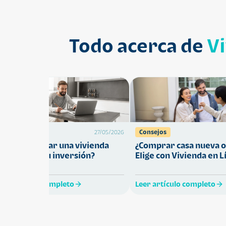
Todo acerca de
V
Préstamos
Consejos
27/05/2026
Cómo comprar una vivienda
¿Comprar casa nueva o
ue proteja tu inversión?
Elige con Vivienda en L
eer artículo completo
Leer artículo completo