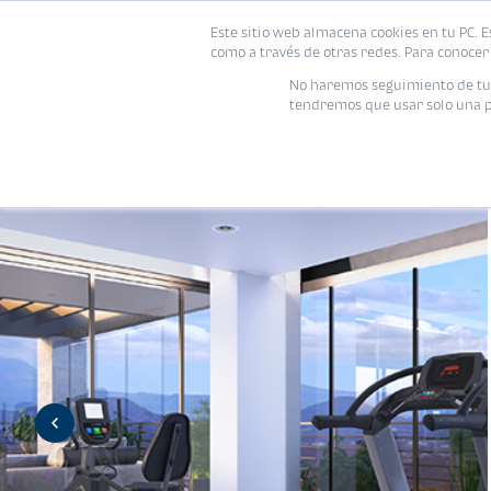
Este sitio web almacena cookies en tu PC. E
Vivienda
como a través de otras redes. Para conocer 
No haremos seguimiento de tu i
tendremos que usar solo una pe