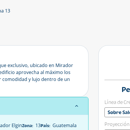
na 13
que exclusivo, ubicado en Mirador
 edificio aprovecha al máximo los
r comodidad y lujo dentro de un
Pe
Línea de Cr
Sobre Sal
Proyección
ador Elgin
13
Guatemala
Zona:
País: