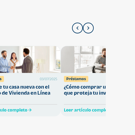
s
Préstamos
03/07/2025
27/05/
 tu casa nueva con el
¿Cómo comprar una vivienda
 de Vivienda en Línea
que proteja tu inversión?
culo completo
Leer artículo completo