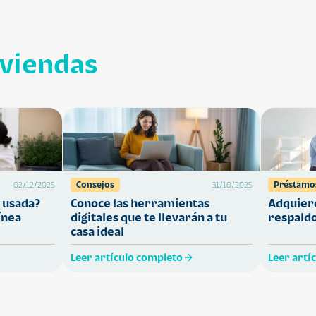
iviendas
Consejos
Préstamo
02/12/2025
31/10/2025
 usada?
Conoce las herramientas
Adquiere
ínea
digitales que te llevarán a tu
respaldo
casa ideal
Leer artículo completo
Leer artí