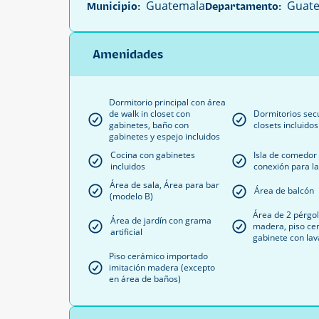
Guatemala
Guate
Municipio:
Departamento:
Amenidades
Dormitorio principal con área
de walk in closet con
Dormitorios sec
gabinetes, baño con
closets incluidos
gabinetes y espejo incluidos
Cocina con gabinetes
Isla de comedor
incluidos
conexión para la
Área de sala, Área para bar
Área de balcón
(modelo B)
Área de 2 pérgo
Área de jardín con grama
madera, piso ce
artificial
gabinete con lav
Piso cerámico importado
imitación madera (excepto
en área de baños)