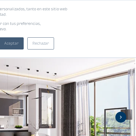
ersonalizados, tanto en este sitio web
ntra tu vivienda ideal
Solicita tu préstamo
dad.
r con tus preferencias,
evo.
Aceptar
Rechazar