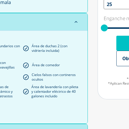
mala
25
Enganche m
undarios con
Área de duchas 2 (con
vidriería incluida)
Ob
 con
Área de comedor
vavajillas
Cielos falsos con cortineros
*
ocultos
*Aplican Rest
las de
Área de lavandería con pileta
rámico y
y calentador eléctrico de 40
atrastos
galones incluido