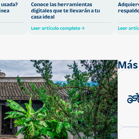
 usada?
Conoce las herramientas
Adquiere
ínea
digitales que te llevarán a tu
respaldo
casa ideal
Leer artículo completo
Leer artí
Más 