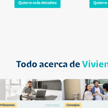
Quiero más detalles
Quiero 
Todo acerca de
Vivie
Préstamos
Consejos
27/05/2026