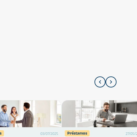
s
Préstamos
03/07/2025
27/05/