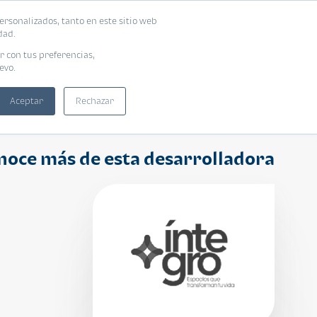
ersonalizados, tanto en este sitio web
ntra tu vivienda ideal
Solicita tu préstamo
dad.
r con tus preferencias,
evo.
Aceptar
Rechazar
noce más de esta desarrolladora