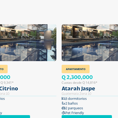
TO
APARTAMENTO
,000
Q 2,300,000
 Q 9,341*
Cuotas desde Q 14,816*
Citrino
Atarah Jaspe
ona 10
Guatemala Zona 10
ios
3 dormitorios
2 baños
2 parqueos
ly
Pet Friendly