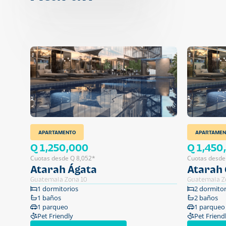
APARTAMENTO
APARTAMEN
Q 1,250,000
Q 1,450
Cuotas desde Q 8,052*
Cuotas desde
Atarah Ágata
Atarah 
Guatemala Zona 10
Guatemala Z
1 dormitorios
2 dormitor
1 baños
2 baños
1 parqueo
1 parqueo
Pet Friendly
Pet Friend