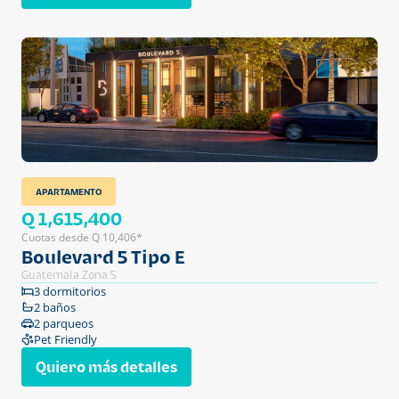
APARTAMENTO
Q 1,615,400
Cuotas desde Q 10,406*
Boulevard 5 Tipo E
Guatemala Zona 5
3 dormitorios
2 baños
2 parqueos
Pet Friendly
Quiero más detalles