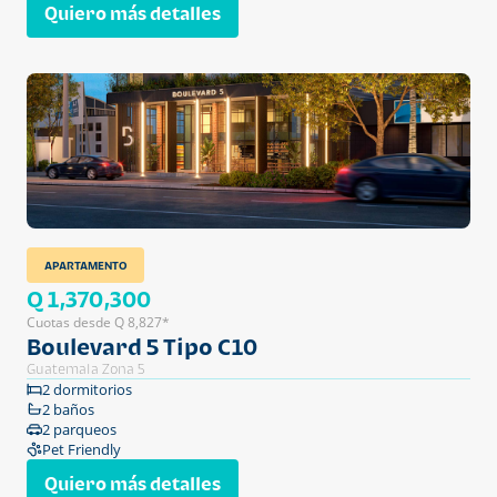
Quiero más detalles
APARTAMENTO
Q 1,370,300
Cuotas desde Q 8,827*
Boulevard 5 Tipo C10
Guatemala Zona 5
2 dormitorios
2 baños
2 parqueos
Pet Friendly
Quiero más detalles