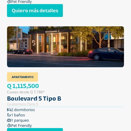
Pet Friendly
Quiero más detalles
APARTAMENTO
Q 1,115,500
Cuotas desde Q 7,186*
Boulevard 5 Tipo B
Guatemala Zona 5
2 dormitorios
1 baños
1 parqueo
Pet Friendly