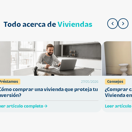
Todo acerca de
Viviendas
Préstamos
Consejos
27/05/2026
Cómo comprar una vivienda que proteja tu
¿Comprar ca
nversión?
Vivienda en
eer artículo completo
Leer artícul