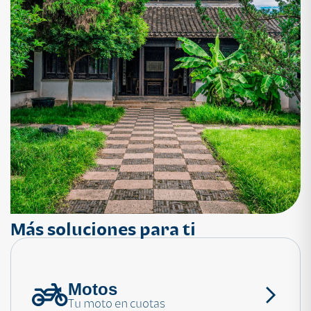
Más soluciones para ti
Motos
¿Necesitas ayuda?
Tu moto en cuotas