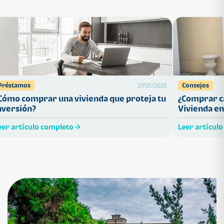
Préstamos
Consejos
27/05/2026
Cómo comprar una vivienda que proteja tu
¿Comprar ca
nversión?
Vivienda en
eer artículo completo
Leer artícul