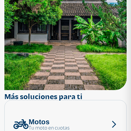
Más soluciones para ti
Motos
¿Necesitas ayuda?
Tu moto en cuotas