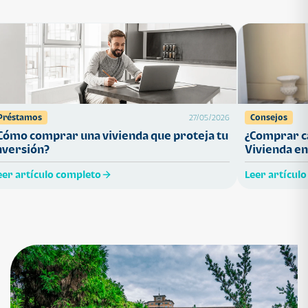
Préstamos
Consejos
27/05/2026
Cómo comprar una vivienda que proteja tu
¿Comprar ca
nversión?
Vivienda en
eer artículo completo
Leer artícul