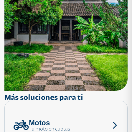
Más soluciones para ti
Motos
¿Necesitas ayuda?
Tu moto en cuotas