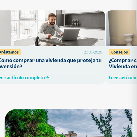
Préstamos
Consejos
27/05/2026
Cómo comprar una vivienda que proteja tu
¿Comprar ca
nversión?
Vivienda en
eer artículo completo
Leer artícul